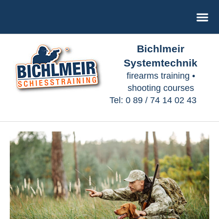
Zum
Me
Inhalt
springen
Bichlmeir
Systemtechnik
firearms training •
shooting courses
Tel: 0 89 / 74 14 02 43